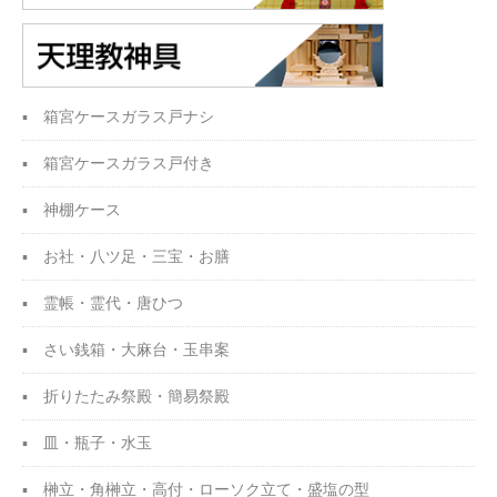
箱宮ケースガラス戸ナシ
箱宮ケースガラス戸付き
神棚ケース
お社・八ツ足・三宝・
お膳
霊帳・霊代・唐ひつ
さい銭箱・大麻台・
玉串案
折りたたみ祭殿・
簡易祭殿
皿・瓶子・水玉
榊立・角榊立・高付・
ローソク立て・盛塩の型