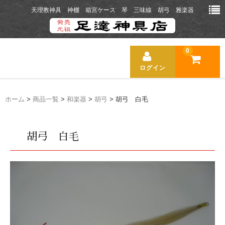
天理教神具 神棚 箱宮ケース 琴 三味線 胡弓 雅楽器
0
ログイン
ホーム
ホーム
>
商品一覧
>
和楽器
>
胡弓
> 胡弓 白毛
商品一覧
胡弓 白毛
送料について
お支払い方法
お店の紹介
新着ニュース