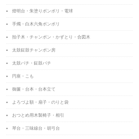
燈明台・朱塗りボンボリ・電球
手燭・白木六角ボンボリ
拍子木・チャンポン・
かずとり・合図木
太鼓鉦鼓チャンポン房
太鼓バチ・鉦鼓バチ
円座・こも
御簾・台本・台本立て
よろづよ額・扇子・
のりと袋
おつとめ用木製椅子・
相引
琴台・三味線台・胡弓台