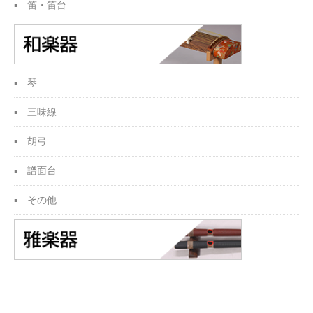
笛・笛台
琴
三味線
胡弓
譜面台
その他
カレンダー