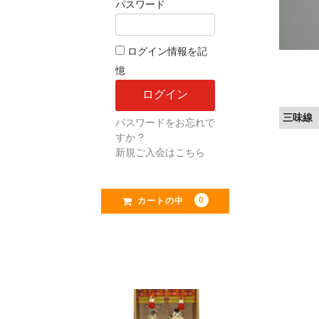
パスワード
ログイン情報を記
憶
三味線
パスワードをお忘れで
すか ?
新規ご入会はこちら
0
カートの中
お勧め商品