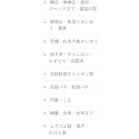
榊立・角榊立・高付・
ローソク立て・盛塩の型
燈明台・朱塗りボンボ
リ・電球
手燭・白木六角ボンボリ
拍子木・チャンポン・
かずとり・合図木
太鼓鉦鼓チャンポン房
太鼓バチ・鉦鼓バチ
円座・こも
御簾・台本・台本立て
よろづよ額・扇子・
のりと袋