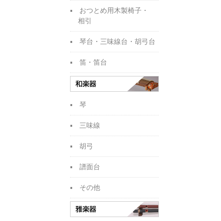
おつとめ用木製椅子・
相引
琴台・三味線台・胡弓台
笛・笛台
琴
三味線
胡弓
譜面台
その他