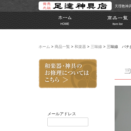
天理教神
ホーム
>
商品一覧
>
和楽器
>
三味線
> 三味線 バチ
三
ログイン
メールアドレス