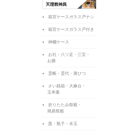
箱宮ケースガラス戸ナシ
箱宮ケースガラス戸付き
神棚ケース
お社・八ツ足・三宝・
お膳
霊帳・霊代・唐ひつ
さい銭箱・大麻台・
玉串案
折りたたみ祭殿・
簡易祭殿
皿・瓶子・水玉