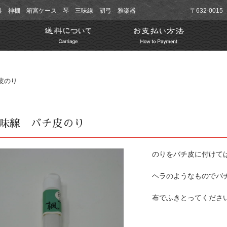
具 神棚 箱宮ケース 琴 三味線 胡弓 雅楽器
〒632-00
皮のり
味線 バチ皮のり
のりをバチ皮に付けて
ヘラのようなものでバ
布でふきとってくださ