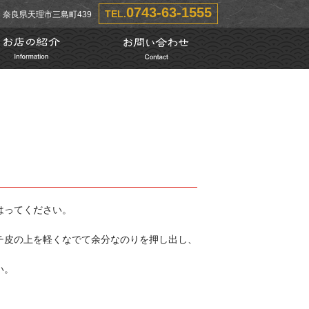
0743-63-1555
TEL.
15 奈良県天理市三島町439
はってください。
チ皮の上を軽くなでて余分なのりを押し出し、
い。