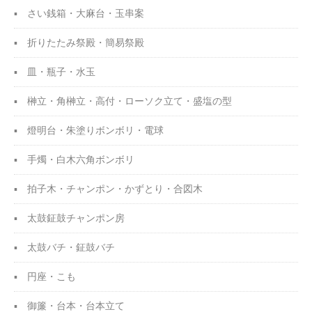
さい銭箱・大麻台・
玉串案
折りたたみ祭殿・
簡易祭殿
皿・瓶子・水玉
榊立・角榊立・高付・
ローソク立て・盛塩の型
燈明台・朱塗りボンボリ・電球
手燭・白木六角ボンボリ
拍子木・チャンポン・
かずとり・合図木
太鼓鉦鼓チャンポン房
太鼓バチ・鉦鼓バチ
円座・こも
御簾・台本・台本立て