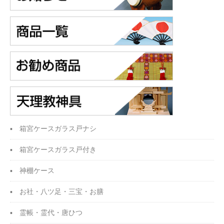
箱宮ケースガラス戸ナシ
箱宮ケースガラス戸付き
神棚ケース
お社・八ツ足・三宝・
お膳
霊帳・霊代・唐ひつ