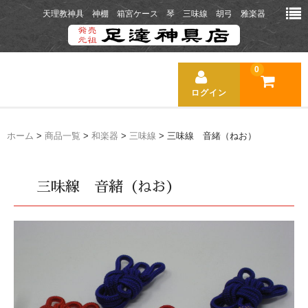
天理教神具 神棚 箱宮ケース 琴 三味線 胡弓 雅楽器
0
ログイン
ホーム
ホーム
>
商品一覧
>
和楽器
>
三味線
> 三味線 音緒（ねお）
商品一覧
三味線 音緒（ねお）
送料について
お支払い方法
お店の紹介
新着ニュース