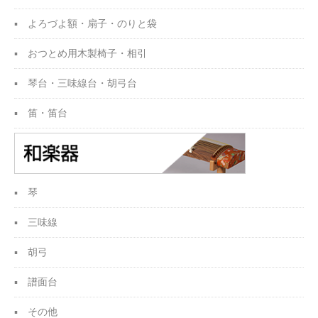
よろづよ額・扇子・
のりと袋
おつとめ用木製椅子・
相引
琴台・三味線台・胡弓台
笛・笛台
琴
三味線
胡弓
譜面台
その他