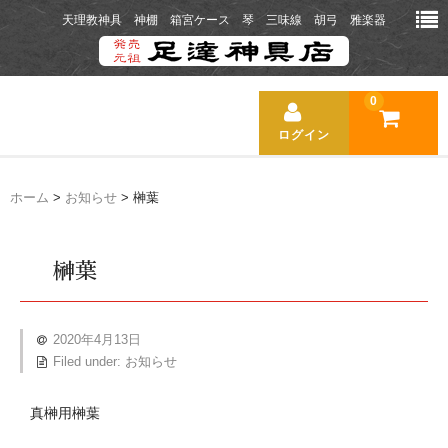
天理教神具 神棚 箱宮ケース 琴 三味線 胡弓 雅楽器
0
ログイン
ホーム
ホーム
>
お知らせ
> 榊葉
商品一覧
榊葉
送料について
お支払い方法
2020年4月13日
Filed under:
お知らせ
お店の紹介
真榊用榊葉
新着ニュース