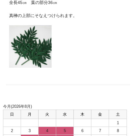
全長45㎝ 葉の部分36㎝
お問い合わせ
真榊の上部にそなえつけられます。
特定商取引法に基づく表示
プライバシーポリシー
今月(2026年8月)
日
月
火
水
木
金
土
1
2
3
4
5
6
7
8