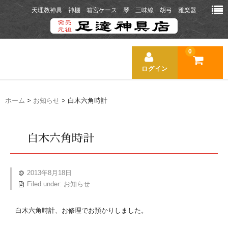
天理教神具 神棚 箱宮ケース 琴 三味線 胡弓 雅楽器
0
ログイン
ホーム
ホーム
>
お知らせ
> 白木六角時計
商品一覧
白木六角時計
送料について
お支払い方法
2013年8月18日
Filed under:
お知らせ
お店の紹介
白木六角時計、お修理でお預かりしました。
新着ニュース